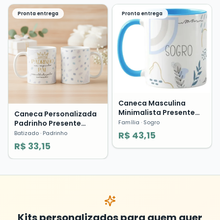
Pronta entrega
Pronta entrega
Caneca Masculina
Minimalista Presente
Caneca Personalizada
Sogro Segundo Pai
Padrinho Presente
Família
· Sogro
Família Pronta Entrega
Como Segundo Pai
Batizado
· Padrinho
R$ 43,15
R$ 33,15
Kits personalizados para quem quer