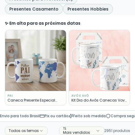
Presentes Casamento
Presentes Hobbies
✨ Em alta para as próximas datas
PAI
AVÓ E AVÔ
Caneca Presente Especial
Kit Dia do Avós Canecas Vovó
Familia Melhor Pai Mundo
e Vovô Presente Pronta Entrega
Envio para todo Brasil
Pix ou cartão
Feito sob medida
Compra seg
Todos os temas
2951
produtos
Mais vendidos