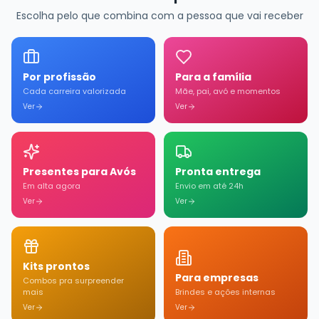
Escolha pelo que combina com a pessoa que vai receber
Por profissão
Para a família
Cada carreira valorizada
Mãe, pai, avó e momentos
Ver
Ver
Presentes para Avós
Pronta entrega
Em alta agora
Envio em até 24h
Ver
Ver
Kits prontos
Para empresas
Combos pra surpreender
mais
Brindes e ações internas
Ver
Ver