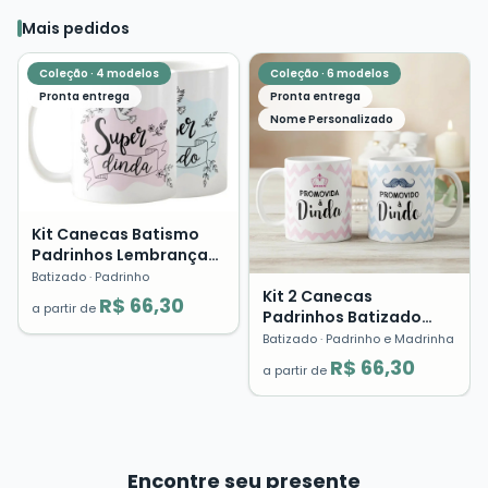
Mais pedidos
Coleção ·
4
modelos
Coleção ·
6
modelos
Pronta entrega
Pronta entrega
Nome Personalizado
Kit Canecas Batismo
Padrinhos Lembrança
Dinda Dindo Presente
Batizado
· Padrinho
Cerâmica
Kit 2 Canecas
R$ 66,30
a partir de
Padrinhos Batizado
Crisma Lembrança
Batizado
· Padrinho e Madrinha
Presente Dindo Dinda
R$ 66,30
a partir de
Encontre seu presente