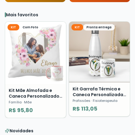
Mais favoritos
KIT
Com Foto
KIT
Pronta entrega
Kit Garrafa Térmica e
Kit Mãe Almofada e
Caneca Personalizada
Caneca Personalizado
Fisioterapia Profissões
Profissões
· Fisioterapeuta
com Foto Presente Dia
Família
· Mãe
Presente
das Mães ❤️
R$ 113,05
R$ 95,80
Novidades