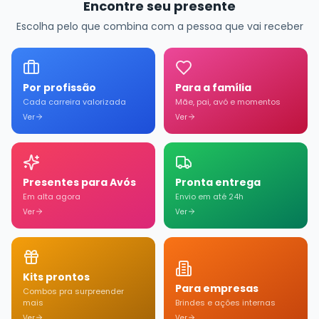
Encontre seu presente
Escolha pelo que combina com a pessoa que vai receber
Por profissão
Para a família
Cada carreira valorizada
Mãe, pai, avó e momentos
Ver
Ver
Presentes para Avós
Pronta entrega
Em alta agora
Envio em até 24h
Ver
Ver
Kits prontos
Para empresas
Combos pra surpreender
mais
Brindes e ações internas
Ver
Ver