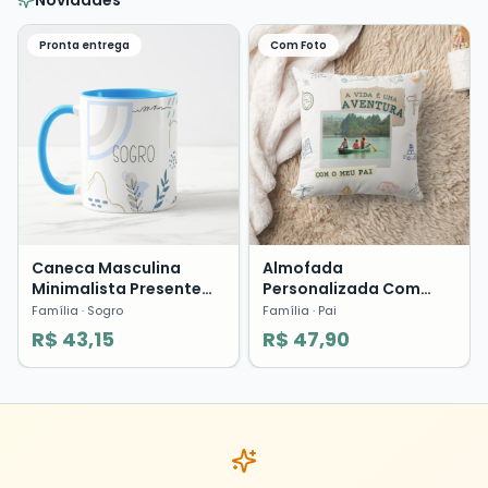
Novidades
Pronta entrega
Com Foto
Caneca Masculina
Almofada
Minimalista Presente
Personalizada Com
Sogro Segundo Pai
Foto Pai Você é Uma
Família
· Sogro
Família
· Pai
Família Pronta Entrega
Aventura Presente Dia
R$ 43,15
R$ 47,90
dos Pais