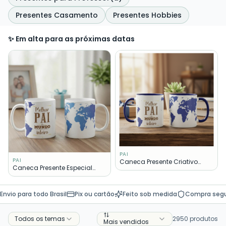
Presentes Casamento
Presentes Hobbies
✨ Em alta para as próximas datas
PAI
PAI
Caneca Presente Criativo
Caneca Presente Especial
Melhor Pai do Mundo Inteiro
Familia Melhor Pai Mundo
Envio para todo Brasil
Pix ou cartão
Feito sob medida
Compra seg
Todos os temas
2950
produtos
Mais vendidos