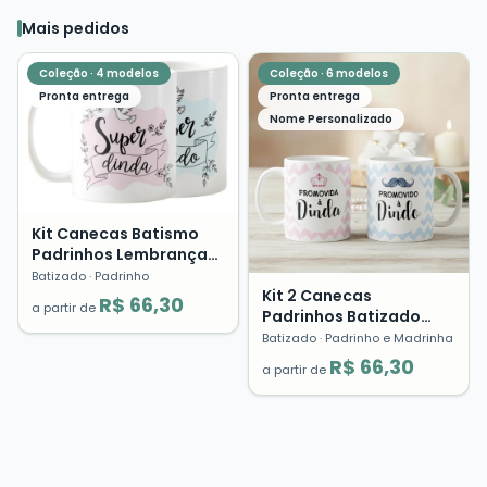
Mais pedidos
Coleção ·
4
modelos
Coleção ·
6
modelos
Pronta entrega
Pronta entrega
Nome Personalizado
Kit Canecas Batismo
Padrinhos Lembrança
Dinda Dindo Presente
Batizado
· Padrinho
Cerâmica
Kit 2 Canecas
R$ 66,30
a partir de
Padrinhos Batizado
Crisma Lembrança
Batizado
· Padrinho e Madrinha
Presente Dindo Dinda
R$ 66,30
a partir de