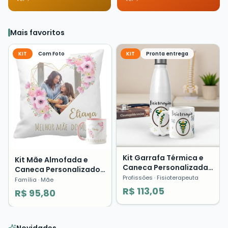
Mais favoritos
KIT
Com Foto
KIT
Pronta entrega
Kit Garrafa Térmica e
Kit Mãe Almofada e
Caneca Personalizada
Caneca Personalizado
Fisioterapia Profissões
Profissões
· Fisioterapeuta
com Foto Presente Dia
Família
· Mãe
Presente
das Mães ❤️
R$ 113,05
R$ 95,80