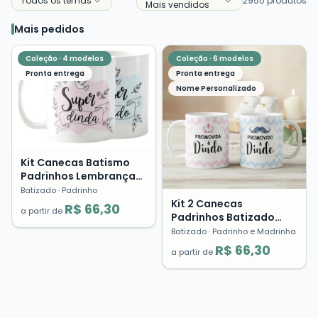
Todos os temas
2950
produtos
Mais vendidos
Mais pedidos
Coleção ·
4
modelos
Coleção ·
6
modelos
Pronta entrega
Pronta entrega
Nome Personalizado
Kit Canecas Batismo
Padrinhos Lembrança
Dinda Dindo Presente
Batizado
· Padrinho
Cerâmica
Kit 2 Canecas
R$ 66,30
a partir de
Padrinhos Batizado
Crisma Lembrança
Batizado
· Padrinho e Madrinha
Presente Dindo Dinda
R$ 66,30
a partir de