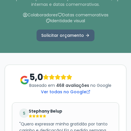
internas e datas comemorativas.
Colaboradores
Datas comemorativas
Identidade visual
Solicitar orçamento
5,0
Baseado em
468 avaliações
no Google
Ver todas no Google
Stephany Belup
S
"
Quero expressar minha gratidão por tanto
carinho e dedicação! Fiz o pedido semana