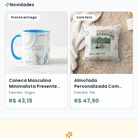
Novidades
Pronta entrega
Com Foto
Caneca Masculina
Almofada
Minimalista Presente
Personalizada Com
Sogro Segundo Pai
Foto Pai Você é Uma
Família
· Sogro
Família
· Pai
Família Pronta Entrega
Aventura Presente Dia
R$ 43,15
R$ 47,90
dos Pais