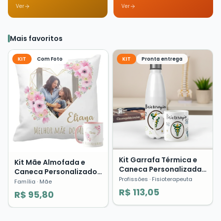
Ver
Ver
Mais favoritos
KIT
Com Foto
KIT
Pronta entrega
Kit Garrafa Térmica e
Kit Mãe Almofada e
Caneca Personalizada
Caneca Personalizado
Fisioterapia Profissões
Profissões
· Fisioterapeuta
com Foto Presente Dia
Família
· Mãe
Presente
das Mães ❤️
R$ 113,05
R$ 95,80