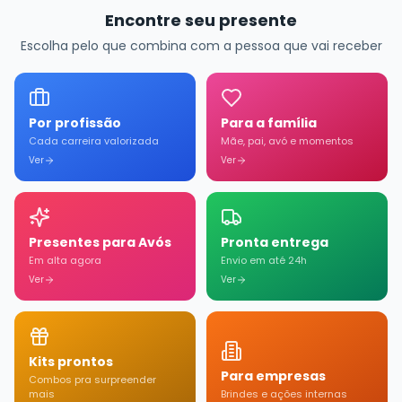
Encontre seu presente
Escolha pelo que combina com a pessoa que vai receber
Por profissão
Para a família
Cada carreira valorizada
Mãe, pai, avó e momentos
Ver
Ver
Presentes para Avós
Pronta entrega
Em alta agora
Envio em até 24h
Ver
Ver
Kits prontos
Para empresas
Combos pra surpreender
mais
Brindes e ações internas