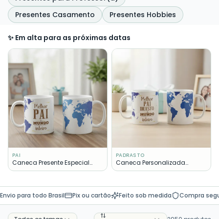
Presentes Casamento
Presentes Hobbies
✨ Em alta para as próximas datas
PAI
PADRASTO
Caneca Presente Especial
Caneca Personalizada
Familia Melhor Pai Mundo
Presente Melhor Padrasto do
Mundo
Envio para todo Brasil
Pix ou cartão
Feito sob medida
Compra seg