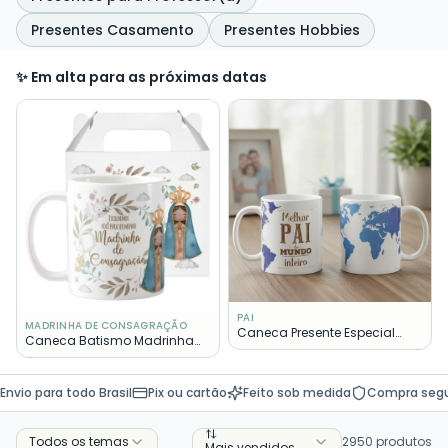
Presentes Casamento
Presentes Hobbies
✨ Em alta para as próximas datas
PAI
MADRINHA DE CONSAGRAÇÃO
Caneca Presente Especial
Caneca Batismo Madrinha
Familia Melhor Pai Mundo
de Consagração Presente
Pronta Entrega
Envio para todo Brasil
Pix ou cartão
Feito sob medida
Compra seg
Todos os temas
2950
produtos
Mais vendidos