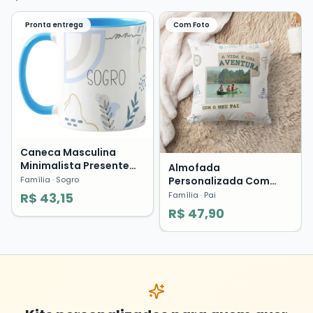
Pronta entrega
Com Foto
Caneca Masculina
Minimalista Presente
Almofada
Sogro Segundo Pai
Personalizada Com
Família
· Sogro
Família Pronta Entrega
Foto Pai Você é Uma
Família
· Pai
R$ 43,15
Aventura Presente Dia
R$ 47,90
dos Pais