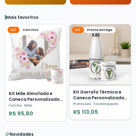
Mais favoritos
KIT
Com Foto
KIT
Pronta entrega
Kit Garrafa Térmica e
Kit Mãe Almofada e
Caneca Personalizada
Caneca Personalizado
Fisioterapia Profissões
Profissões
· Fisioterapeuta
com Foto Presente Dia
Família
· Mãe
Presente
das Mães ❤️
R$ 113,05
R$ 95,80
Novidades