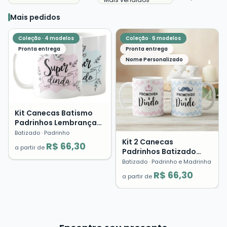
Mais pedidos
Coleção ·
4
modelos
Coleção ·
6
modelos
Pronta entrega
Pronta entrega
Nome Personalizado
Kit Canecas Batismo
Padrinhos Lembrança
Dinda Dindo Presente
Batizado
· Padrinho
Cerâmica
Kit 2 Canecas
R$ 66,30
a partir de
Padrinhos Batizado
Crisma Lembrança
Batizado
· Padrinho e Madrinha
Presente Dindo Dinda
R$ 66,30
a partir de