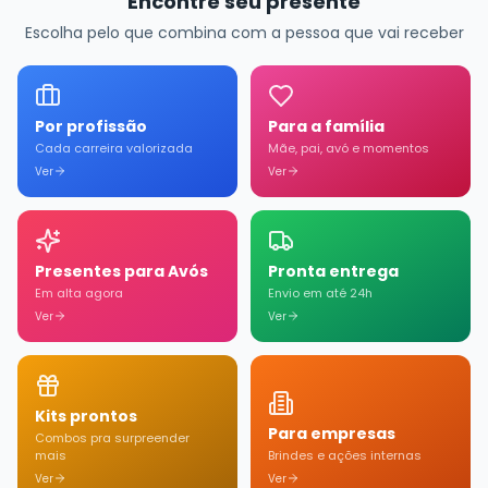
Encontre seu presente
Escolha pelo que combina com a pessoa que vai receber
Por profissão
Para a família
Cada carreira valorizada
Mãe, pai, avó e momentos
Ver
Ver
Presentes para Avós
Pronta entrega
Em alta agora
Envio em até 24h
Ver
Ver
Kits prontos
Para empresas
Combos pra surpreender
mais
Brindes e ações internas
Ver
Ver