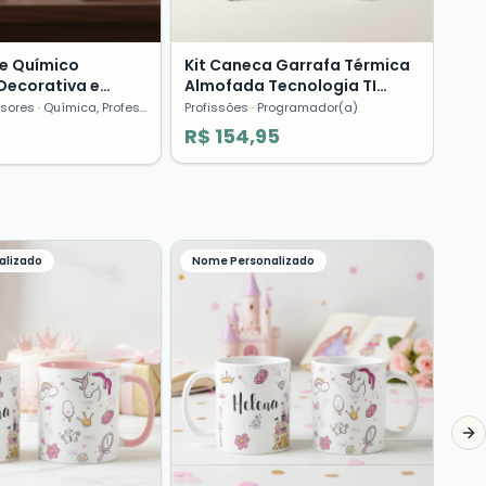
te Químico
Kit Caneca Garrafa Térmica
Decorativa e
Almofada Tecnologia TI
mica | Dia…
Programador Presente
ssores
· Química, Professor de Química, Avatar
Profissões
· Programador(a)
R$ 154,95
alizado
Nome Personalizado
Alm
Com
Per
dos
Famí
R$
Ne