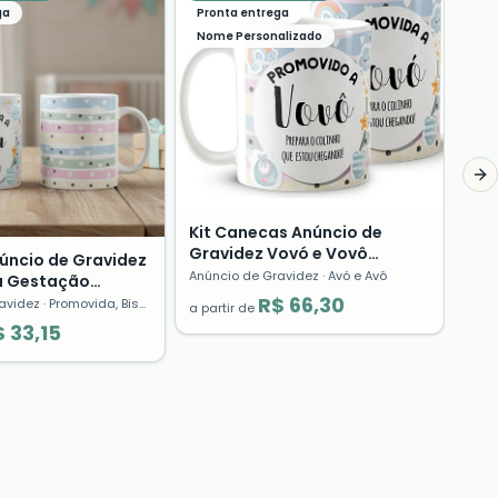
Pro
ga
Pronta entrega
Pro
Pre
Anún
Nome Personalizado
Grá
a pa
Ne
Kit Canecas Anúncio de
Gravidez Vovó e Vovô
úncio de Gravidez
Presente Avós Surpresa 👶
Anúncio de Gravidez
· Avó e Avô
 Gestação
by
R$ 66,30
avidez
· Promovida, Bisa, Baby Luz
a partir de
 33,15