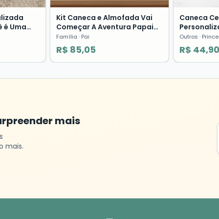
lizada
Kit Caneca e Almofada Vai
Caneca Cer
ê é Uma
Começar A Aventura Papai
Personali
 Dia dos
Pronta Entrega Família
Princesas 
Família
· Pai
Outros
· Princ
R$ 85,05
R$ 44,9
urpreender mais
s
o mais.