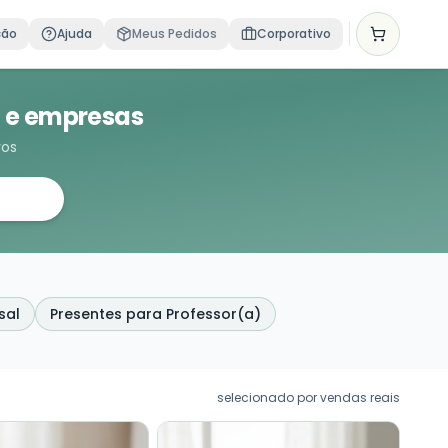
ção
Ajuda
Meus Pedidos
Corporativo
a e empresas
vos
sal
Presentes para Professor(a)
selecionado por vendas reais
PADR