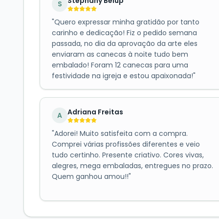
Stephany Belup
S
"
Quero expressar minha gratidão por tanto
carinho e dedicação! Fiz o pedido semana
passada, no dia da aprovação da arte eles
enviaram as canecas à noite tudo bem
embalado! Foram 12 canecas para uma
festividade na igreja e estou apaixonada!
"
Adriana Freitas
A
"
Adorei! Muito satisfeita com a compra.
Comprei várias profissões diferentes e veio
tudo certinho. Presente criativo. Cores vivas,
alegres, mega embaladas, entregues no prazo.
Quem ganhou amou!!
"