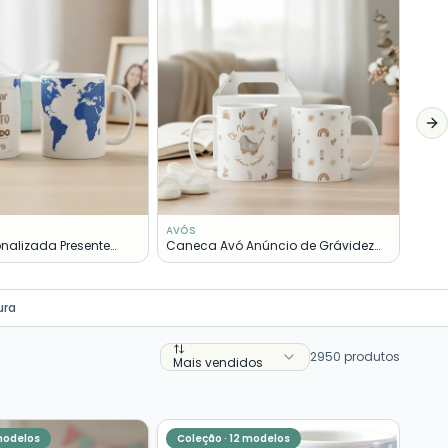
Kit 
Bati
Ne
AVÓS
nalizada Presente
Caneca Avó Anúncio de Grávidez
sto do Mundo
Vovó Estou a Caminho
ura
2950
produtos
Mais vendidos
odelos
Coleção ·
12
modelos
Kit
Col