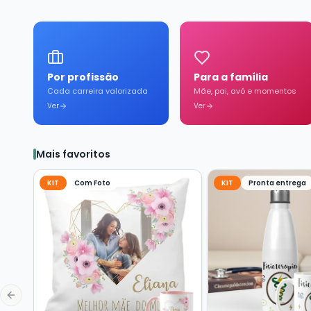
Por profissão
Para a família
Cada carreira valorizada
Mãe, pai, avó e momentos
Ver
Ver
Mais favoritos
KIT
Com Foto
KIT
Pronta entrega
Previous slide