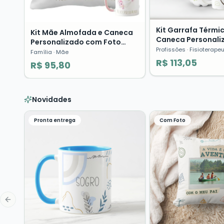
Kit Garrafa Térmi
Kit Mãe Almofada e Caneca
Caneca Personali
Personalizado com Foto
Fisioterapia Profi
Profissões
· Fisioterape
Presente Dia das Mães ❤️
Família
· Mãe
Presente
R$ 113,05
R$ 95,80
Novidades
Pronta entrega
Com Foto
Previous slide