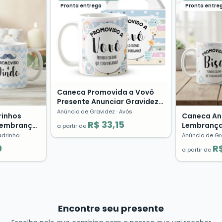
Pronta entrega
Pronta entre
Caneca Promovida a Vovó
Presente Anunciar Gravidez
Avó Pronta Entrega 🤰
Anúncio de Gravidez
· Avós
rinhos
Caneca An
R$ 33,15
Lembrança
Lembrança
a partir de
inda
Familia Ba
adrinha
Anúncio de Gr
0
R$
a partir de
Encontre seu presente