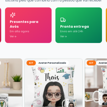
Escolha pelo que combina com a pessoa que vai receber
Presentes para
Avós
Pronta entrega
Em alta agora
Envio em até 24h
Ver
Ver
KIT
Avatar Personalizado
KIT
Avatar