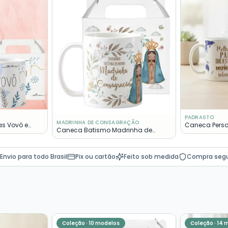
PADRASTO
MADRINHA DE CONSAGRAÇÃO
as Vovó e
Caneca Perso
Caneca Batismo Madrinha de
ntrega
Melhor Padra
Consagração Presente Pronta
Entrega
Envio para todo Brasil
Pix ou cartão
Feito sob medida
Compra seg
Coleção ·
10
modelos
Coleção ·
14
m