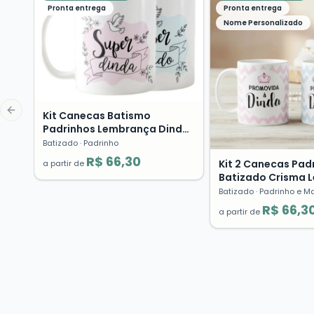
Pronta entrega
Pronta entrega
Nome Personalizado
Kit Canecas Batismo
Previous slide
Padrinhos Lembrança Dinda
Dindo Presente Cerâmica
Batizado
· Padrinho
R$ 66,30
Kit 2 Canecas Pad
a partir de
Batizado Crisma 
Presente Dindo D
Batizado
· Padrinho e M
R$ 66,3
a partir de