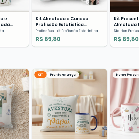
ca e
Kit Almofada e Caneca
Kit Presen
zada
Profissão Estatística
Almofada 
ssões
Presente Criativo
Caneca Quí
uta
Profissões
· kit Profissão Estatística
Dia dos Profe
Estampado
R$ 89,80
R$ 89,80
KIT
Pronta entrega
Nome Person