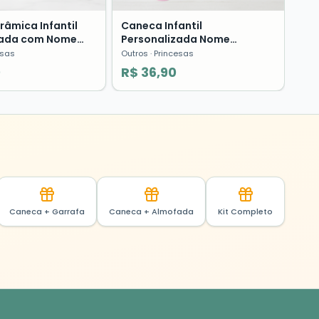
âmica Infantil
Caneca Infantil
zada com Nome
Personalizada Nome
Presente Menina
Princesas Presente Menina
esas
Outros
· Princesas
0
R$ 36,90
Caneca + Garrafa
Caneca + Almofada
Kit Completo