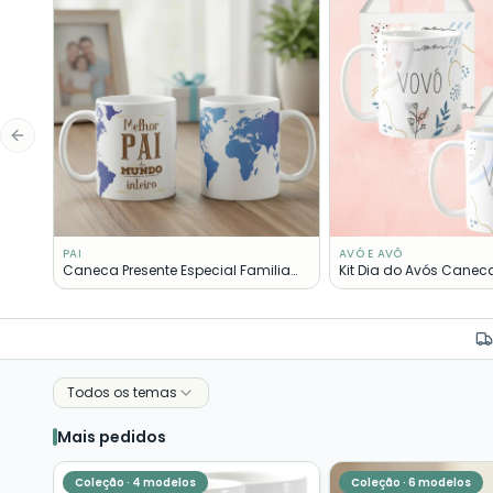
Previous slide
PAI
AVÓ E AVÔ
Caneca Presente Especial Familia
Kit Dia do Avós Canec
Melhor Pai Mundo
Vovô Presente Pronta E
Todos os temas
Mais pedidos
Coleção ·
4
modelos
Coleção ·
6
modelos