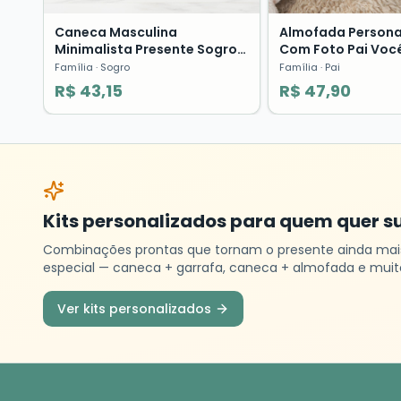
Caneca Masculina
Almofada Persona
Minimalista Presente Sogro
Com Foto Pai Voc
Segundo Pai Família Pronta
Aventura Presente
Família
· Sogro
Família
· Pai
Entrega
Pais
R$ 43,15
R$ 47,90
Kits personalizados para quem quer s
Combinações prontas que tornam o presente ainda mai
especial — caneca + garrafa, caneca + almofada e muit
Ver kits personalizados