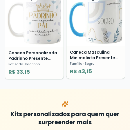
Caneca Masculina
Caneca Personalizada
Minimalista Presente
Padrinho Presente
Sogro Segundo Pai
Como Segundo Pai
Família
· Sogro
Batizado
· Padrinho
Família Pronta Entrega
R$ 43,15
R$ 33,15
Kits personalizados para quem quer
surpreender mais