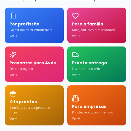
Por profissão
Para a família
Cada carreira valorizada
Mãe, pai, avó e momentos
Ver
Ver
Presentes para Avós
Pronta entrega
Em alta agora
Envio em até 24h
Ver
Ver
Kits prontos
Para empresas
Combos pra surpreender
mais
Brindes e ações internas
Ver
Ver