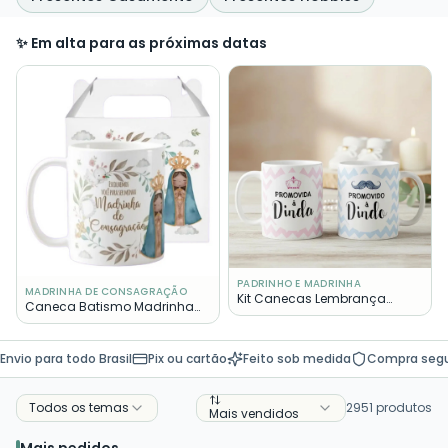
✨ Em alta para as próximas datas
PADRINHO E MADRINHA
MADRINHA DE CONSAGRAÇÃO
Kit Canecas Lembrança
Caneca Batismo Madrinha
Padrinhos Batizado Crisma
de Consagração Presente
Dindo Dinda
Pronta Entrega
Envio para todo Brasil
Pix ou cartão
Feito sob medida
Compra seg
Todos os temas
2951
produtos
Mais vendidos
Mais pedidos