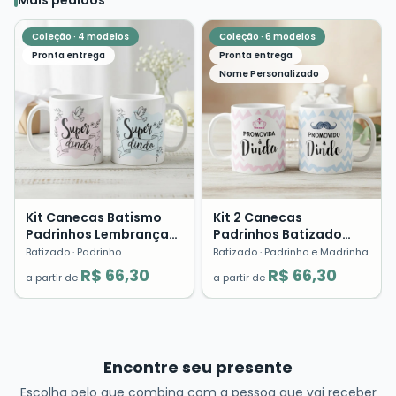
Coleção ·
4
modelos
Coleção ·
6
modelos
Pronta entrega
Pronta entrega
Nome Personalizado
Kit Canecas Batismo
Kit 2 Canecas
Padrinhos Lembrança
Padrinhos Batizado
Dinda Dindo Presente
Crisma Lembrança
Batizado
· Padrinho
Batizado
· Padrinho e Madrinha
Cerâmica
Presente Dindo Dinda
R$ 66,30
R$ 66,30
a partir de
a partir de
Encontre seu presente
Escolha pelo que combina com a pessoa que vai receber