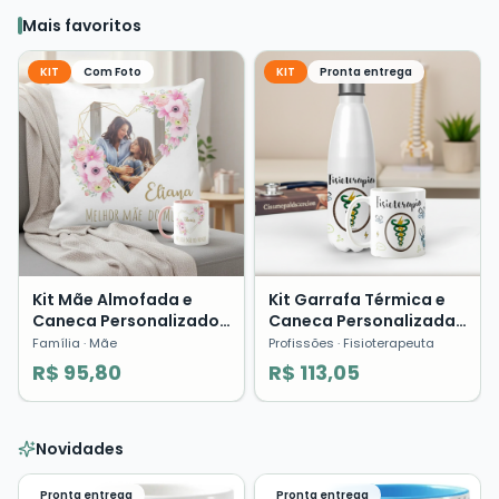
Mais favoritos
KIT
Com Foto
KIT
Pronta entrega
Kit Mãe Almofada e
Kit Garrafa Térmica e
Caneca Personalizado
Caneca Personalizada
com Foto Presente Dia
Fisioterapia Profissões
Família
· Mãe
Profissões
· Fisioterapeuta
das Mães ❤️
Presente
R$ 95,80
R$ 113,05
Novidades
Pronta entrega
Pronta entrega