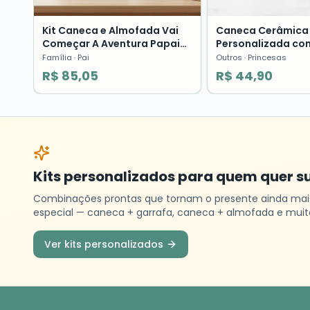
Kit Caneca e Almofada Vai
Caneca Cerâmica I
Começar A Aventura Papai
Personalizada c
Pronta Entrega Família
Princesas Present
Família
· Pai
Outros
· Princesas
R$ 85,05
R$ 44,90
Kits personalizados para quem quer s
Combinações prontas que tornam o presente ainda mai
especial — caneca + garrafa, caneca + almofada e muit
Ver kits personalizados