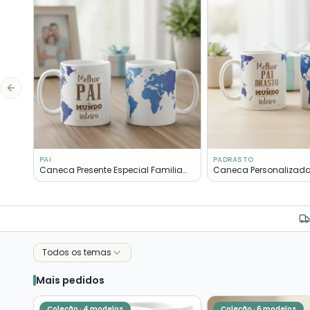
Previous slide
PAI
PADRASTO
Caneca Presente Especial Familia
Caneca Personalizada
Melhor Pai Mundo
Melhor Padrasto do M
Todos os temas
Mais pedidos
Coleção ·
4
modelos
Coleção ·
6
modelos