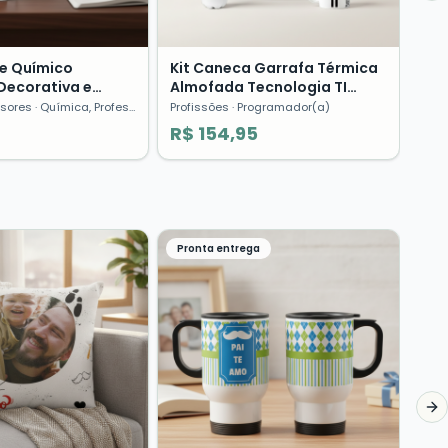
te Químico
Kit Caneca Garrafa Térmica
Decorativa e
Almofada Tecnologia TI
mica | Dia…
Programador Presente
ssores
· Química, Professor de Química, Avatar
Profissões
· Programador(a)
R$ 154,95
Pronta entrega
Cop
Pro
Div
Ent
Famí
R$
Ne