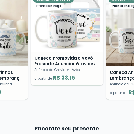
Pronta entrega
Pronta entre
Caneca Promovida a Vovó
Presente Anunciar Gravidez
Avó Pronta Entrega 🤰
Anúncio de Gravidez
· Avós
rinhos
Caneca An
R$ 33,15
Lembrança
Lembrança
a partir de
inda
Familia Ba
adrinha
Anúncio de Gr
0
R$
a partir de
Encontre seu presente