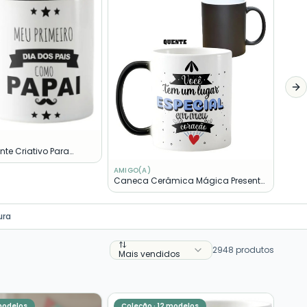
Cane
Vovó
Ne
te Criativo Para
os Pais
AMIGO(A)
Caneca Cerâmica Mágica Presente
Criativo Especial Amizade
ura
2948
produtos
Mais vendidos
odelos
Coleção ·
12
modelos
Col