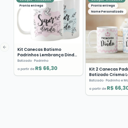
Pronta entrega
Pronta entrega
Nome Personalizado
Kit Canecas Batismo
Previous slide
Padrinhos Lembrança Dinda
Dindo Presente Cerâmica
Batizado
· Padrinho
R$ 66,30
Kit 2 Canecas Pad
a partir de
Batizado Crisma 
Presente Dindo D
Batizado
· Padrinho e M
R$ 66,3
a partir de