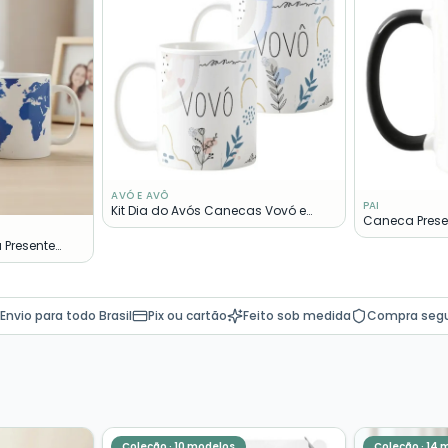
AVÓ E AVÔ
PAI
Kit Dia do Avós Canecas Vovó e
Caneca Presen
Vovô Presente Pronta Entrega
Primeiro Dia D
 Presente
undo
Envio para todo Brasil
Pix ou cartão
Feito sob medida
Compra seg
Coleção ·
10
modelos
Coleção ·
14
m