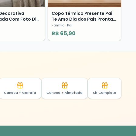
Decorativa
Copo Térmico Presente Pai
ada Com Foto Dia
Te Amo Dia dos Pais Pronta
e Amo ❤️
Entrega Família
Família
· Pai
R$ 65,90
Caneca + Garrafa
Caneca + Almofada
Kit Completo