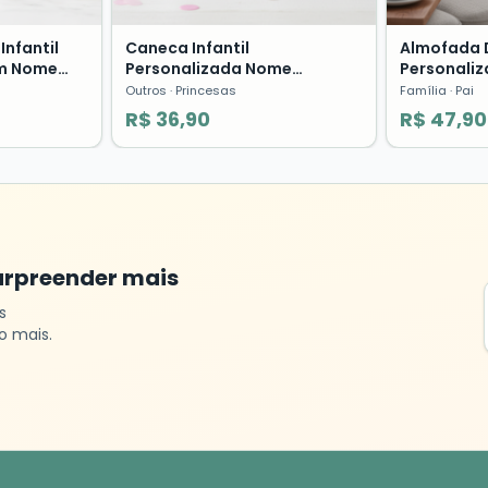
nfantil
Caneca Infantil
Almofada 
om Nome
Personalizada Nome
Personaliz
e Menina
Princesas Presente Menina
dos Pais T
Outros
· Princesas
Família
· Pai
R$ 36,90
R$ 47,90
urpreender mais
s
o mais.