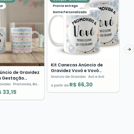
Kit
Pro
ga
Pronta entrega
Pro
Pre
Anún
Nome Personalizado
Grá
a pa
Ne
Kit Canecas Anúncio de
Gravidez Vovó e Vovô
úncio de Gravidez
Presente Avós Surpresa 👶
Anúncio de Gravidez
· Avó e Avô
 Gestação
by
R$ 66,30
avidez
· Promovida, Bisa, Baby Luz
a partir de
 33,15