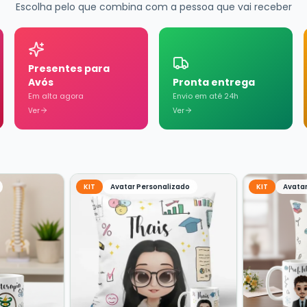
Escolha pelo que combina com a pessoa que vai receber
Presentes para
Avós
Pronta entrega
Em alta agora
Envio em até 24h
Ver
Ver
KIT
Avatar Personalizado
KIT
Avatar