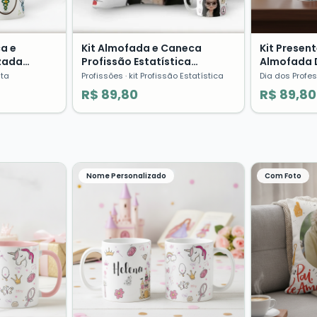
ca e
Kit Almofada e Caneca
Kit Presen
zada
Profissão Estatística
Almofada 
ssões
Presente Criativo
Caneca Quí
uta
Profissões
· kit Profissão Estatística
Dia dos Profe
Estampado
R$ 89,80
R$ 89,80
Nome Personalizado
Com Foto