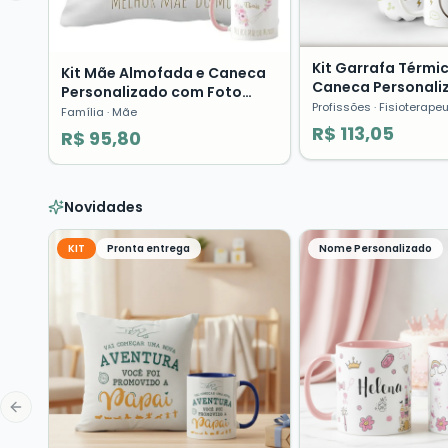
Kit Garrafa Térmi
Kit Mãe Almofada e Caneca
Caneca Personali
Personalizado com Foto
Fisioterapia Profi
Profissões
· Fisioterape
Presente Dia das Mães ❤️
Família
· Mãe
Presente
R$ 113,05
R$ 95,80
Novidades
KIT
Pronta entrega
Nome Personalizado
Previous slide