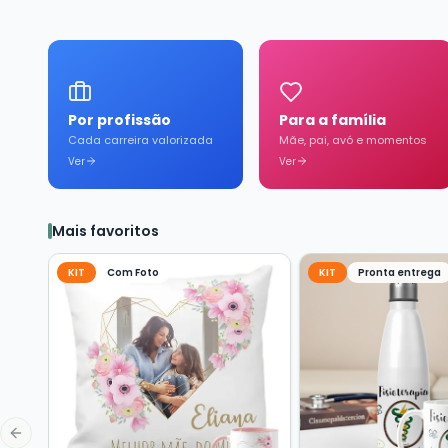
Por profissão
Para a família
Cada carreira valorizada
Mãe, pai, avó e momentos
Ver
Ver
Mais favoritos
KIT
Com Foto
KIT
Pronta entrega
Previous slide