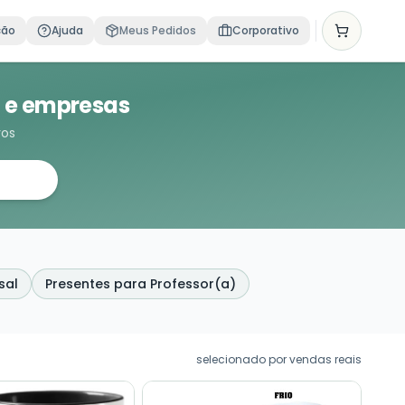
ção
Ajuda
Meus Pedidos
Corporativo
a e empresas
vos
sal
Presentes para Professor(a)
selecionado por vendas reais
AVÓS