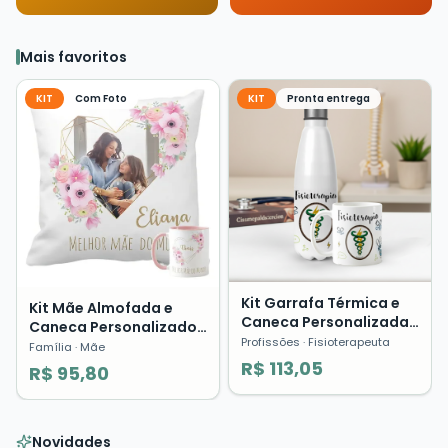
Mais favoritos
KIT
Com Foto
KIT
Pronta entrega
Kit Garrafa Térmica e
Kit Mãe Almofada e
Caneca Personalizada
Caneca Personalizado
Fisioterapia Profissões
Profissões
· Fisioterapeuta
com Foto Presente Dia
Família
· Mãe
Presente
das Mães ❤️
R$ 113,05
R$ 95,80
Novidades