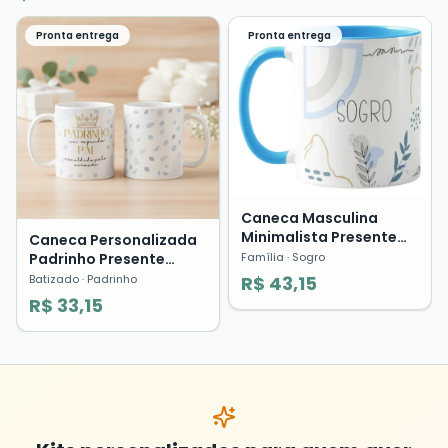
Pronta entrega
Pronta entrega
Caneca Masculina
Minimalista Presente
Caneca Personalizada
Sogro Segundo Pai
Padrinho Presente
Família
· Sogro
Família Pronta Entrega
Como Segundo Pai
Batizado
· Padrinho
R$ 43,15
R$ 33,15