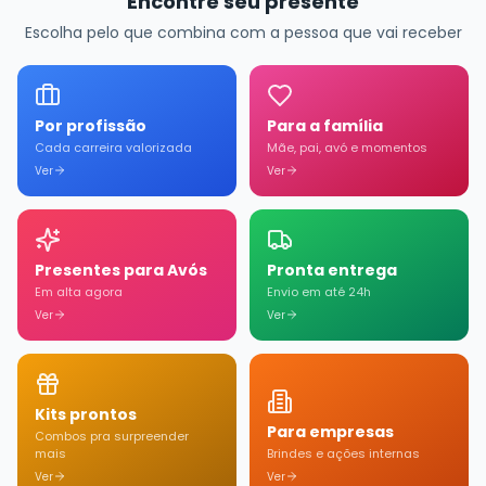
Encontre seu presente
Escolha pelo que combina com a pessoa que vai receber
Por profissão
Para a família
Cada carreira valorizada
Mãe, pai, avó e momentos
Ver
Ver
Presentes para Avós
Pronta entrega
Em alta agora
Envio em até 24h
Ver
Ver
Kits prontos
Para empresas
Combos pra surpreender
mais
Brindes e ações internas
Ver
Ver