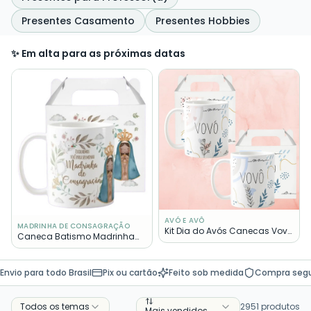
Presentes Casamento
Presentes Hobbies
✨ Em alta para as próximas datas
AVÓ E AVÔ
MADRINHA DE CONSAGRAÇÃO
Kit Dia do Avós Canecas Vovó
Caneca Batismo Madrinha
e Vovô Presente Pronta Entrega
de Consagração Presente
Pronta Entrega
Envio para todo Brasil
Pix ou cartão
Feito sob medida
Compra seg
Todos os temas
2951
produtos
Mais vendidos